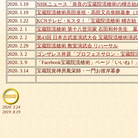
2020. 1.19
NHKニュース「奈良の宝蔵院流槍術の稽古始
2020. 1.19
宝蔵院流槍術高田派祖・高田又兵衛師墓参（3
2020. 1.22
KCNテレビ・Kスタ！「宝蔵院流槍術 稽古
2020. 2. 1
宝蔵院流槍術 第十八世宗家 石田和外先生 墓
2020. 2. 2
第43回 日本古武道演武大会 宝蔵院流槍術演武
2020. 2.29
宝蔵院流槍術 教室演武会 リハーサル
2020. 3. 2
ゴンザレス井原「プロフェスサロン・宝蔵院
2020. 3. 9
「Facebook宝蔵院流槍術」ページ「いいね！」6
2020. 3.14
宝蔵院覚禅房胤栄師・一門お彼岸墓参
2020. 3.24
2019. 8.19