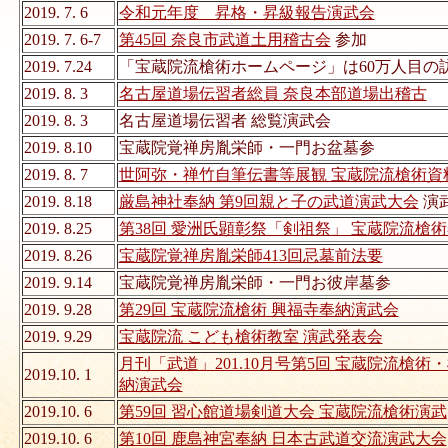
2019. 7. 6
令和元年度 昇格・昇級報告演武会
2019. 7. 6-7
第45回 奈良市武道土用稽古会
参加
2019. 7.24
「宝蔵院流槍術ホームページ」は60万人目の
2019. 8. 3
名古屋道場伝習者総員 奈良本部道場出稽古
2019. 8. 3
名古屋道場伝習者 総覧演武会
2019. 8.10
宝蔵院覚禅房胤栄師・一門お盆墓参
2019. 8. 7
世阿弥・禅竹自筆伝書等展観 宝蔵院流槍術資
2019. 8.18
厳島神社奉納 第9回親と子の武道演武大会
演
2019. 8.25
第38回 愛洲氏顕彰祭「剣祖祭」 宝蔵院流槍
2019. 8.26
宝蔵院覚禅房胤栄師413回忌墓前法要
2019. 9.14
宝蔵院覚禅房胤栄師・一門お彼岸墓参
2019. 9.28
第29回 宝蔵院流槍術 興福寺奉納演武会
2019. 9.29
宝蔵院流 こども槍術教室 演武発表会
月刊「武道」201.10月号第5回 宝蔵院流槍
2019.10. 1
納演武会
2019.10. 6
第59回 習心館道場剣道大会 宝蔵院流槍術演武
2019.10. 6
第10回 鹿島神宮奉納 日本古武道交流演武大会