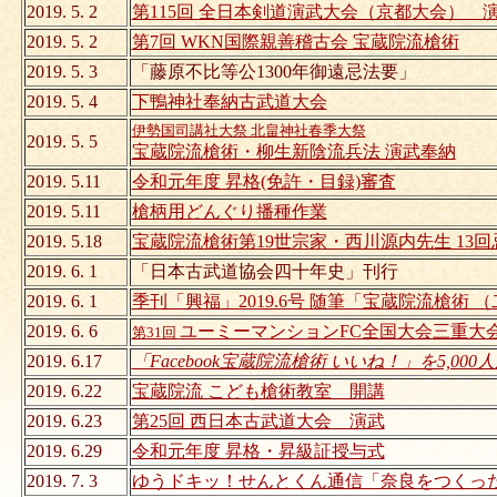
2019. 5. 2
第115回 全日本剣道演武大会（京都大会） 
2019. 5. 2
第7回 WKN国際親善稽古会 宝蔵院流槍術
2019. 5. 3
「藤原不比等公1300年御遠忌法要」
2019. 5. 4
下鴨神社奉納古武道大会
伊勢国司講社大祭 北畠神社春季大祭
2019. 5. 5
宝蔵院流槍術・柳生新陰流兵法 演武奉納
2019. 5.11
令和元年度 昇格(免許・目録)審査
2019. 5.11
槍柄用どんぐり播種作業
2019. 5.18
宝蔵院流槍術第19世宗家・西川源内先生 13回
2019. 6. 1
「日本古武道協会四十年史」刊行
2019. 6. 1
季刊「興福」2019.6号 随筆「宝蔵院流槍術 
2019. 6. 6
ユーミーマンションFC全国大会三重大
第31回
2019. 6.17
「Facebook宝蔵院流槍術 いいね！」を5,00
2019. 6.22
宝蔵院流 こども槍術教室 開講
2019. 6.23
第25回 西日本古武道大会 演武
2019. 6.29
令和元年度 昇格・昇級証授与式
2019. 7. 3
ゆうドキッ！せんとくん通信「奈良をつくっ