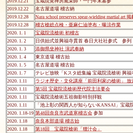
2019.12.21
宝蔵院覚禅房胤栄師・一門年末墓参
2019.12.22
名古屋道場 稽古納
2019.12.28
Nara school preserves spear-wielding martial art 
2019.12.28
稽古槍総点検・亜麻仁油塗布・曝涼作業
2020. 1. 1
宝蔵院流槍術 初稽古
2020. 1. 2
日供始式並興福寺貫首 春日大社社参式 参列
2020. 1. 3
添御県坐神社 演武奉納
2020. 1. 4
東京道場 稽古始
2020. 1. 5
名古屋道場 稽古始
2020. 1. 7
テレビ放映「Kスタ総集編 宝蔵院流槍術 興
2020. 1.11
ラジオ歴史・文化講座「前田利家の槍術」 放
2020. 1.11
第5回 宝蔵院流槍術歴代院主法要会
2020. 1.11
宝蔵院流槍術五祖御影特別拝観
2020. 1.11
「池上彰の関西人が知らないKANSAI」宝蔵
2020. 1.18-19
第48回奈良市武道寒稽古会
参加
2020. 1.18
奈良本部道場 稽古始
2020. 1.18
第18回 宝蔵院槍術「狸汁会」