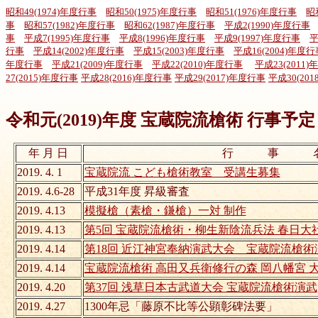
昭和49(1974)年度行事
昭和50(1975)年度行事
昭和51(1976)年度行事
昭
事
昭和57(1982)年度行事
昭和62(1987)年度行事
平成2(1990)年度行事
事
平成7(1995)年度行事
平成8(1996)年度行事
平成9(1997)年度行事
平
行事
平成14(2002)年度行事
平成15(2003)年度行事
平成16(2004)年度行
年度行事
平成21(2009)年度行事
平成22(2010)年度行事
平成23(2011
27(2015)年度行事
平成28(2016)年度行事
平成29(2017)年度行事
平成30(20
令和元(2019)年度 宝蔵院流槍術 行事予
年 月 日
行 事 
2019. 4. 1
宝蔵院流 こども槍術教室 受講生募集
2019. 4.6-28
平成31年度 昇級審査
2019. 4.13
模擬槍（素槍・鎌槍）一対 制作
2019. 4.13
第5回 宝蔵院流槍術・柳生新陰流兵法 春日大
2019. 4.14
第18回 近江神宮奉納演武大会 宝蔵院流槍術
2019. 4.14
宝蔵院流槍術 高田又兵衛修行の森 岡八幡宮 
2019. 4.20
第37回 浅草日本古武道大会 宝蔵院流槍術演武
2019. 4.27
1300年忌「藤原不比等公顕彰碑法要」