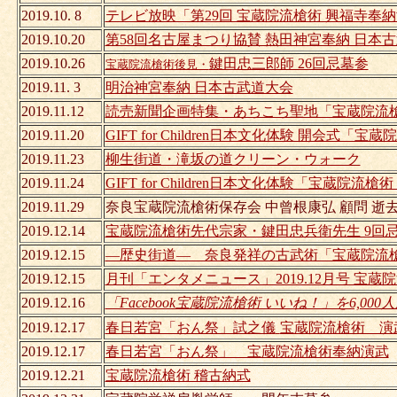
2019.10. 8
テレビ放映「第29回 宝蔵院流槍術 興福寺奉
2019.10.20
第58回名古屋まつり協賛 熱田神宮奉納 日本
2019.10.26
鍵田忠三郎師 26回忌墓参
宝蔵院流槍術後見・
2019.11. 3
明治神宮奉納 日本古武道大会
2019.11.12
読売新聞企画特集・あちこち聖地「宝蔵院流
2019.11.20
GIFT for Children日本文化体験 開会式「宝
2019.11.23
柳生街道・滝坂の道クリーン・ウォーク
2019.11.24
GIFT for Children日本文化体験「宝蔵院流
2019.11.29
奈良宝蔵院流槍術保存会 中曾根康弘 顧問 逝
2019.12.14
宝蔵院流槍術先代宗家・鍵田忠兵衛先生 9回忌
2019.12.15
―歴史街道― 奈良発祥の古武術「宝蔵院流槍
2019.12.15
月刊「エンタメニュース」2019.12月号 宝蔵
2019.12.16
「Facebook宝蔵院流槍術 いいね！」を6,00
2019.12.17
春日若宮「おん祭」試之儀
宝蔵院流槍術 演
2019.12.17
春日若宮「おん祭」 宝蔵院流槍術奉納演武
2019.12.21
宝蔵院流槍術 稽古納式