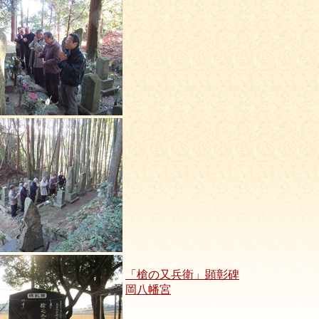
「槍の又兵衛」顕彰碑
岡八幡宮