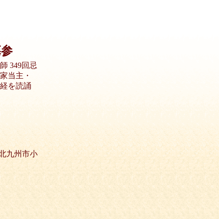
墓参
 349回忌
家当主・
経を読誦
北九州市小