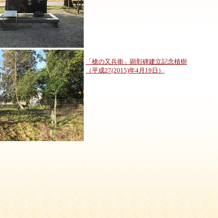
「槍の又兵衛」顕彰碑建立記念植樹
（平成27(2015)年4月19日）