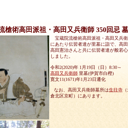
流槍術高田派祖・高田又兵衛師 350回忌 
宝蔵院流槍術高田派祖・高田又兵衛師
にあたり伝習者達が里墓に詣で、高田
高田憲治さんと共に伝習者達が般若心
しました。
令和2(2020)年 1月19日（日）8:30～
高田又兵衛師
里墓(伊賀市白樫)
寛文11(1671)年1月23日遷化
なお、高田又兵衛師墓所は
生往寺
（
倉北区京町）にあります。