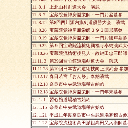
11. 8. 1
上北山村剣道大会 演武
11. 8. 7
宝蔵院覚禅房胤栄師・一門
11. 8.15
第8回西川源内旗剣道優勝大
11. 8.26
宝蔵院覚禅房胤栄師３９３
11. 9.19
宝蔵院覚禅房胤栄師・一門お
11. 9.25
第９回宝蔵院流槍術興福寺奉納
11.10.26
宝蔵院流槍術後見人・故鍵田忠三郎師
11.11. 3
第39回習心館道場剣道大会 演武
11.11.28
第10回日本古武道術技向上演武会
11.12.17
春日若宮「おん祭」奉納演武
11.12.18
奈良市中央武道場稽古納め
11.12.18
宝蔵院覚禅房胤栄師・一門
12. 1. 1
習心館道場稽古
12. 1.15
奈良市中央武道場稽古始め
12. 1.21
平成11年度奈良市中央武道場寒稽古参
12. 1.22
宝蔵院流槍術高田派祖高田又兵