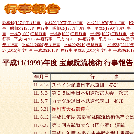
昭和49(1974)年度行事
昭和50(1975)年度行事
昭和51(1976)年度行事
昭
事
昭和57(1982)年度行事
昭和62(1987)年度行事
平成2(1990)年度行事
事
平成7(1995)年度行事
平成8(1996)年度行事
平成9(1997)年度行事
平
行事
平成14(2002)年度行事
平成15(2003)年度行事
平成16(2004)年度行
年度行事
平成21(2009)年度行事
平成22(2010)年度行事
平成23(2011
27(2015)年度行事
平成28(2016)年度行事
平成29(2017)年度行事
平成30(20
平成11(1999)年度 宝蔵院流槍術 行事報告
年月日
行 事
11. 4.14
スペイン派遣日本武道団 参加
11. 5. 3
第９５回全日本剣道演武大
11. 5. 7
カナダ派遣日本武道代表団 参加
11. 5.31
摩利支天石御遷座
11. 6.12
平成11年度 奈良宝蔵院流槍術保存会
11. 6.27
第５回古武道大会（円心流） 演武
11. 7.23
平成11年度 奈良市中央武道場土用稽