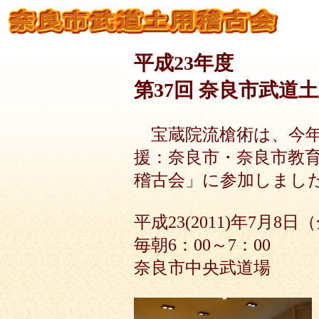
平成23年度
第37回 奈良市武道
宝蔵院流槍術は、今年
援：奈良市・奈良市教
稽古会」に参加しまし
平成23(2011)年7月8
毎朝6：00～7：00
奈良市中央武道場